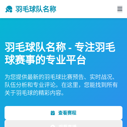
羽毛球队名称
羽毛球队名称 - 专注羽毛
球赛事的专业平台
为您提供最新的羽毛球比赛预告、实时战况、
队伍分析和专业评论。在这里，您能找到所有
关于羽毛球的精彩内容。
查看赛程