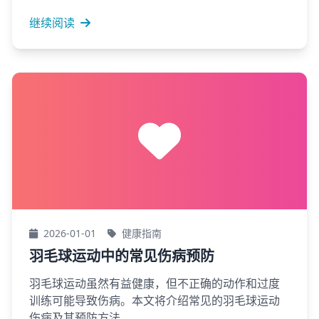
继续阅读
2026-01-01
健康指南
羽毛球运动中的常见伤病预防
羽毛球运动虽然有益健康，但不正确的动作和过度
训练可能导致伤病。本文将介绍常见的羽毛球运动
伤病及其预防方法。