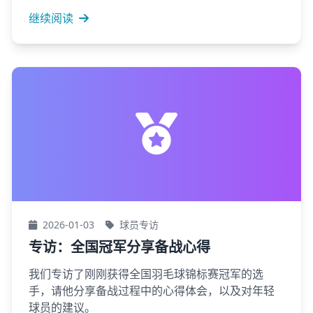
继续阅读
2026-01-03
球员专访
专访：全国冠军分享备战心得
我们专访了刚刚获得全国羽毛球锦标赛冠军的选
手，请他分享备战过程中的心得体会，以及对年轻
球员的建议。