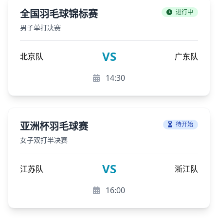
全国羽毛球锦标赛
进行中
男子单打决赛
VS
北京队
广东队
14:30
亚洲杯羽毛球赛
待开始
女子双打半决赛
VS
江苏队
浙江队
16:00