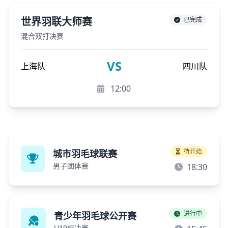
世界羽联大师赛
已完成
混合双打决赛
VS
上海队
四川队
12:00
待开始
城市羽毛球联赛
男子团体赛
18:30
进行中
青少年羽毛球公开赛
U19组决赛