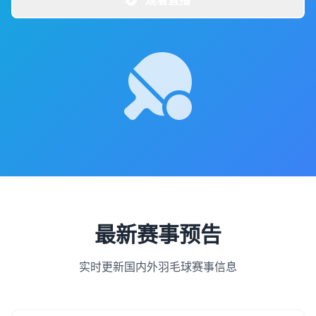
观看直播
最新赛事预告
实时更新国内外羽毛球赛事信息