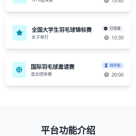
15:45
已完成
全国大学生羽毛球锦标赛
女子单打
10:30
待开始
国际羽毛球邀请赛
混合团体赛
20:00
平台功能介绍