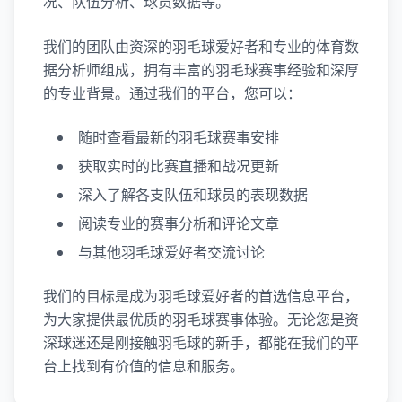
况、队伍分析、球员数据等。
我们的团队由资深的羽毛球爱好者和专业的体育数
据分析师组成，拥有丰富的羽毛球赛事经验和深厚
的专业背景。通过我们的平台，您可以：
随时查看最新的羽毛球赛事安排
获取实时的比赛直播和战况更新
深入了解各支队伍和球员的表现数据
阅读专业的赛事分析和评论文章
与其他羽毛球爱好者交流讨论
我们的目标是成为羽毛球爱好者的首选信息平台，
为大家提供最优质的羽毛球赛事体验。无论您是资
深球迷还是刚接触羽毛球的新手，都能在我们的平
台上找到有价值的信息和服务。